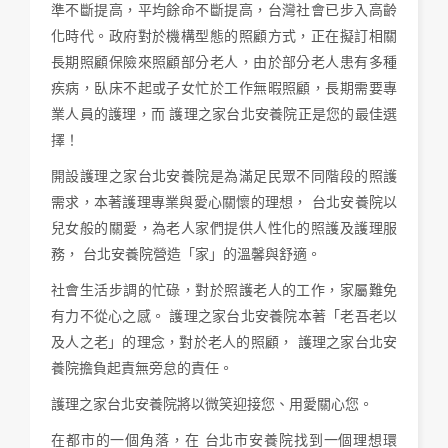
準不斷提高，平均餘命不斷提高，台灣社會已步入高齡
化時代。政府對於機構型態的照顧方式，正在擬訂相關
長期照顧保險來照顧部分老人，由於部分老人患有多種
疾病，臥床不起或子女忙於工作無暇照顧，長期需要專
業人員的護理，而
護理之家台北安養院正是您的最佳選
擇！
開設護理之家台北安養院是為滿足民眾不同階段的照護
需求，本著護理專業與愛心關懷的理想，
台北安養院以
兒女般的關愛，為老人家們提供人性化的照護及護理服
務，
台北安養院營造「家」的溫馨與舒適。
社會生活步調的忙碌，對於照護老人的工作，家屬難免
有力不從心之感。
護理之家台北安養院本著「老吾老以
及人之老」的理念，對於老人的照顧，
護理之家台北安
養院擔負起責無旁怠的責任。
護理之家台北安養院將以微笑迎接您、用愛關心您。
在都市的一個角落，在
台北市安養院找到一個理想環