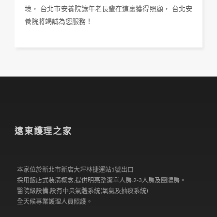
境，
台北市安養院讓年老長輩在這裏獲得照顧，
台北安
養院將竭誠為您服務！
遠東護理之家
本家位於新北市新店大坪林捷運站1號出口
採用飯店式裝潢概念,提供明亮整潔單人房.2-3人房及團體房。
醫院級設備,設有中央氣體系統(氧氣及抽痰系統)
全天候專業護理人員照護。